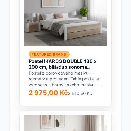
FEATURED BRAND
Postel IKAROS DOUBLE 180 x
200 cm, bílá/dub sonoma
Matrace: Bez matrace, Rošt:
Postel z borovicového masivu –
Bez roštu
rozměry a provedení Tahle postel je
vyrobená z borovicového masivu –
konstrukce i...
2 975,00 Kč
3 510,50 Kč