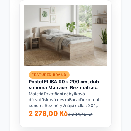
FEATURED BRAND
Postel ELISA 90 x 200 cm, dub
sonoma Matrace: Bez matrace,
Rošt: Bez roštu
MateriálPrvotřídní nábytková
dřevotřísková deskaBarvaDekor dub
sonomaRozměryVnější délka: 204,5
cmVnitřní délka: 200 cmVnější šířka:
2 278,00 Kč
3 234,76 Kč
95 cmVnitřní šířka: 90 cmVýška...