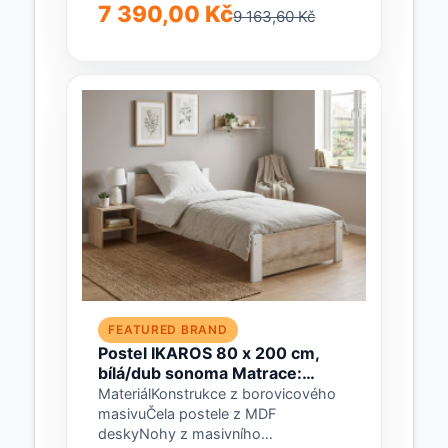
DřevotřískaRozměry Šířka: 90 cm
7 390,00 Kč
9 163,60 Kč
Délka: 207 cm Výška čela...
FEATURED BRAND
Postel IKAROS 80 x 200 cm,
bílá/dub sonoma Matrace:
Matrace Coco Maxi 20 cm,
MateriálKonstrukce z borovicového
Rošt: Bez roštu
masivuČela postele z MDF
deskyNohy z masivního