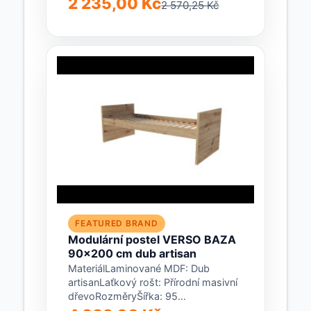
2 235,00 Kč
2 570,25 Kč
/ šedáRozměryVnější délka: 206
cmVnitřní...
FEATURED BRAND
Modulární postel VERSO BAZA
90x200 cm dub artisan
MateriálLaminované MDF: Dub
artisanLaťkový rošt: Přírodní masivní
dřevoRozměryŠířka: 95
cmDélka: 213 cmVýška: 77 cmPro