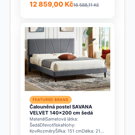
cmDélka: 216 cmVýška čela u hlavy:
12 859,00 Kč
16 588,11 Kč
95 cmVýška čela u nohou: 48
cmZapuštění roštu do...
FEATURED BRAND
Čalouněná postel SAVANA
VELVET 140x200 cm šedá
MateriálSametová látka:
ŠedáDřevotřískaNohy:
KovRozměryŠířka: 151 cmDélka: 214