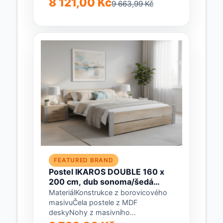
8 121,00 Kč
9 663,99 Kč
šířka: 145 cmVnitřní šířka: 140
cmVýška čela u...
FEATURED BRAND
Postel IKAROS DOUBLE 160 x
200 cm, dub sonoma/šedá
Matrace: Bez matrace, Rošt:
MateriálKonstrukce z borovicového
Bez roštu
masivuČela postele z MDF
deskyNohy z masivního
borovicového dřevaBarvaDub