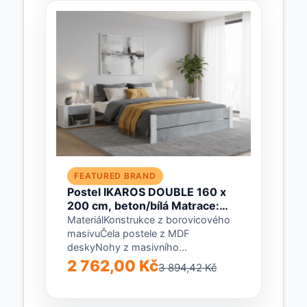
FEATURED BRAND
Postel IKAROS DOUBLE 160 x
200 cm, beton/bílá Matrace:
Bez matrace, Rošt: Bez roštu
MateriálKonstrukce z borovicového
masivuČela postele z MDF
deskyNohy z masivního
borovicového dřevaBarvaBeton /
2 762,00 Kč
3 894,42 Kč
bíláRozměryVnější délka: 206
cmVnitřní délka:...