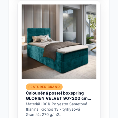
FEATURED BRAND
Čalouněná postel boxspring
GLORIEN VELVET 90x200 cm
tyrkysová Matrace: Matrace
Materiál 100% Polyester Sametová
Bonell pružinová
tkanina: Kronos 13 - tyrkysová
Gramáž: 270 g/m2