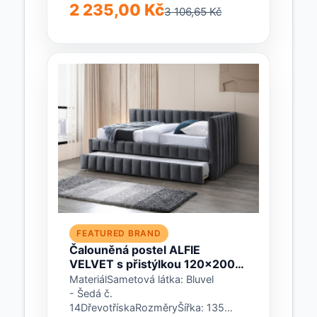
borovicového dřevaBarvaBeton /
2 235,00 Kč
3 106,65 Kč
bíláRozměryVnější délka: 206
cmVnitřní délka:...
FEATURED BRAND
Čalouněná postel ALFIE
VELVET s přistýlkou 120x200
cm šedá
MateriálSametová látka: Bluvel
- Šedá č.
14DřevotřískaRozměryŠířka: 135