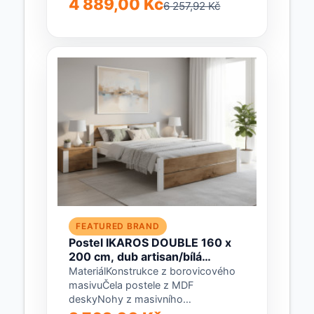
4 889,00 Kč
6 257,92 Kč
rozměr matrace: 90 x 200
cmNosnost: 120 kgHmotnost...
FEATURED BRAND
Postel IKAROS DOUBLE 160 x
200 cm, dub artisan/bílá
Matrace: Bez matrace, Rošt:
MateriálKonstrukce z borovicového
Bez roštu
masivuČela postele z MDF
deskyNohy z masivního
borovicového dřevaBarvaDub artisan