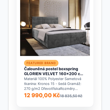
FEATURED BRAND
Čalouněná postel boxspring
GLORIEN VELVET 160x200 cm
šedá Matrace: Matrace Bonell
Materiál 100% Polyester Sametová
pružinová
tkanina: Kronos 15 - šedá Gramáž:
270 g/m2 DřevotřískaRozměry
Šířka: 160 cm Délka: 207 cm Výška
12 990,00 Kč
18 835,50 Kč
čela...