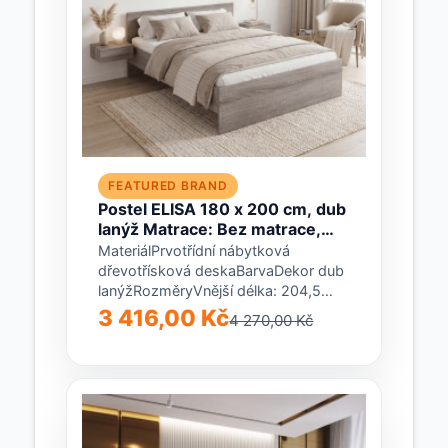
FEATURED BRAND
Postel ELISA 180 x 200 cm, dub
lanýž Matrace: Bez matrace,
Rošt: Bez roštu
MateriálPrvotřídní nábytková
dřevotřísková deskaBarvaDekor dub
lanýžRozměryVnější délka: 204,5
cmVnitřní délka: 200 cmVnější šířka:
3 416,00 Kč
4 270,00 Kč
185 cmVnitřní šířka: 180 cmVýška...