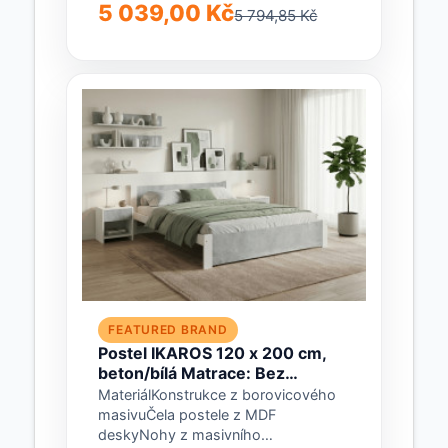
borovicového dřevaBarvaDub
5 039,00 Kč
5 794,85 Kč
sonoma / bíláRozměryVnější délka:
206 cmVnitřní...
FEATURED BRAND
Postel IKAROS 120 x 200 cm,
beton/bílá Matrace: Bez
matrace, Rošt: Bez roštu
MateriálKonstrukce z borovicového
masivuČela postele z MDF
deskyNohy z masivního