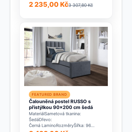
borovicového dřevaBarvaAntracit /
2 235,00 Kč
3 307,80 Kč
bíláRozměryVnější délka: 206
cmVnitřní délka:...
FEATURED BRAND
Čalouněná postel RUSSO s
přistýlkou 90x200 cm šedá
MateriálSametová tkanina:
ŠedáDřevo:
Černá LaminoRozměryŠířka: 96
cmDélka: 221 cmVýška čela: 122