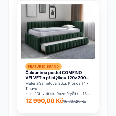
FEATURED BRAND
Čalouněná postel COMFINO
VELVET s přistýlkou 120x200
cm tmavě zelená
MateriálSametová látka: Kronos 14 -
Tmavě
zelenáDřevotřískaRozměryŠířka: 135
cmDélka: 216 cmVýška čela u hlavy:
12 990,00 Kč
16 627,20 Kč
95 cmVýška čela u nohou: 48
cmZapuštění roštu...