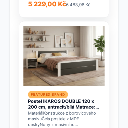
cmVýška čela: 102 cmVýška
5 229,00 Kč
6 483,96 Kč
předního čela: 29 cmZapuštění roštu
do korpusu postele: 4 cmVýška
bočnice: 14...
FEATURED BRAND
Postel IKAROS DOUBLE 120 x
200 cm, antracit/bílá Matrace:
Bez matrace, Rošt: Bez roštu
MateriálKonstrukce z borovicového
masivuČela postele z MDF
deskyNohy z masivního