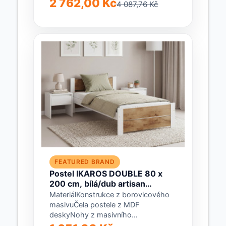
2 762,00 Kč
4 087,76 Kč
sonoma / šedáRozměryVnější délka:
206 cmVnitřní...
FEATURED BRAND
Postel IKAROS DOUBLE 80 x
200 cm, bílá/dub artisan
Matrace: Bez matrace, Rošt:
MateriálKonstrukce z borovicového
Bez roštu
masivuČela postele z MDF
deskyNohy z masivního
borovicového dřevaBarvaBílá / dub