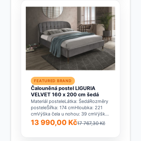
FEATURED BRAND
Čalouněná postel LIGURIA
VELVET 160 x 200 cm šedá
Materiál posteleLátka: ŠedáRozměry
posteleŠířka: 174 cmHloubka: 221
cmVýška čela u nohou: 39 cmVýška
čela u hlavy: 109 cmVýška...
13 990,00 Kč
17 767,30 Kč