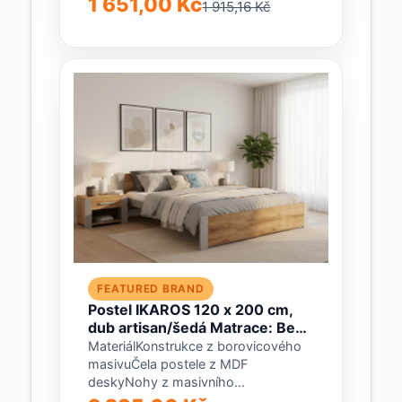
1 651,00 Kč
1 915,16 Kč
artisanRozměryVnější délka: 206
cmVnitřní...
FEATURED BRAND
Postel IKAROS 120 x 200 cm,
dub artisan/šedá Matrace: Bez
matrace, Rošt: Bez roštu
MateriálKonstrukce z borovicového
masivuČela postele z MDF
deskyNohy z masivního
borovicového dřevaBarvaDub artisan