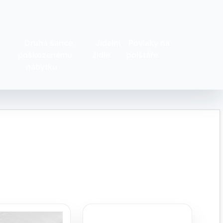
Druhá šance
Jídelní
Povlaky na
poškozenému
židle
polštáře
nábytku