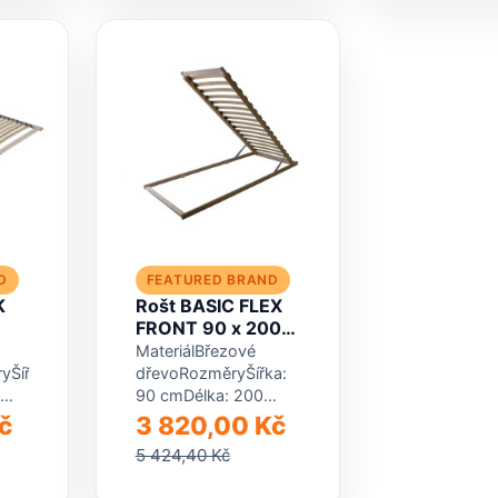
potah
D
FEATURED BRAND
K
Rošt BASIC FLEX
FRONT 90 x 200
cm, vyklápěcí
MateriálBřezové
yŠířka:
dřevoRozměryŠířka:
90 cmDélka: 200
8
cmPočet lamel: 16
č
3 820,00 Kč
ou
ksProvedeníVyklápěcí
5 424,40 Kč
rošt.Mechanická
oporučujeme
regulace.Pouzdra na