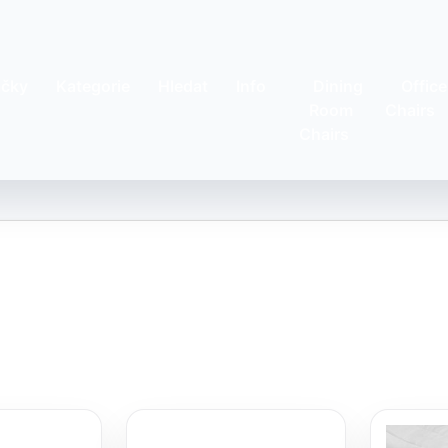
čky
Kategorie
Hledat
Info
Dining
Office
Room
Chairs
Chairs