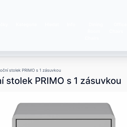
čky
Kategorie
Hledat
Info
Dining
Office
Room
Chairs
Chairs
oční stolek PRIMO s 1 zásuvkou
í stolek PRIMO s 1 zásuvkou