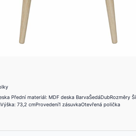
olky
eska Přední materiál: MDF deska BarvaŠedáDubRozměry Šíř
Výška: 73,2 cmProvedení1 zásuvkaOtevřená polička