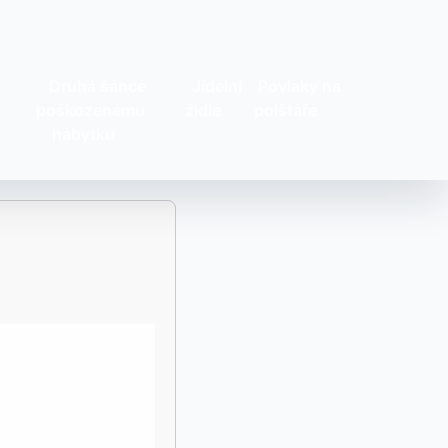
Druhá šance
Jídelní
Povlaky na
poškozenému
židle
polštáře
nábytku