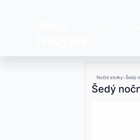
Akce
Produkty
Zna
Nábytek
Noční stolky
Šedý n
Šedý nočn