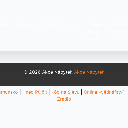
čky
Kategorie
Hledat
Info
Dining
Office
Room
Chairs
Chairs
© 2026 Akce Nábytek
Akce Nábytek
umunsko
|
Hned Půjčit
|
Kód na Slevu
|
Online Květinářství
|
Žřádlo