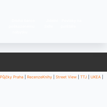
Druhá šance
Jídelní
Povlaky na
poškozenému
židle
polštáře
nábytku
Půjčky Praha
|
RecenzeKnihy
|
Street View
|
TTJ
|
UKEA
|