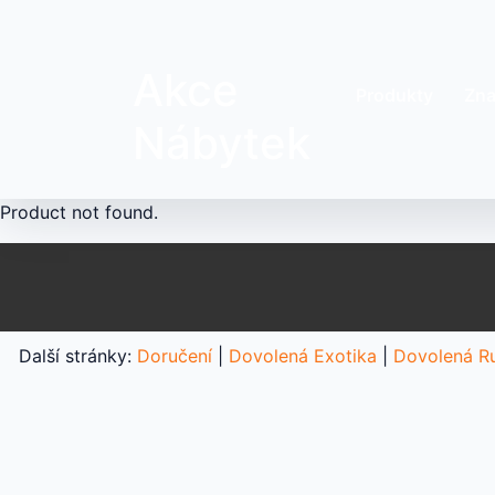
Akce
Produkty
Zna
Nábytek
Product not found.
Další stránky:
Doručení
|
Dovolená Exotika
|
Dovolená R