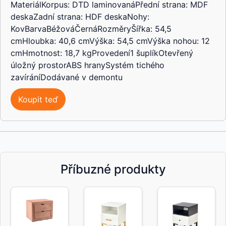
MateriálKorpus: DTD laminovanáPřední strana: MDF
deskaZadní strana: HDF deskaNohy:
KovBarvaBéžováČernáRozměryŠířka: 54,5
cmHloubka: 40,6 cmVýška: 54,5 cmVýška nohou: 12
cmHmotnost: 18,7 kgProvedení1 šuplíkOtevřený
úložný prostorABS hranySystém tichého
zavíráníDodávané v demontu
Koupit teď
Příbuzné produkty