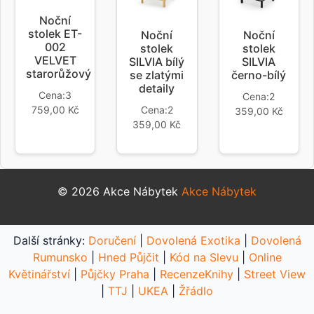
Noční
stolek ET-
Noční
Noční
002
stolek
stolek
VELVET
SILVIA bílý
SILVIA
starorůžový
se zlatými
černo-bílý
detaily
Cena:3
Cena:2
759,00 Kč
Cena:2
359,00 Kč
359,00 Kč
© 2026 Akce Nábytek
Akce Nábytek
Další stránky:
Doručení
|
Dovolená Exotika
|
Dovolená
Rumunsko
|
Hned Půjčit
|
Kód na Slevu
|
Online
Květinářství
|
Půjčky Praha
|
RecenzeKnihy
|
Street View
|
TTJ
|
UKEA
|
Žřádlo