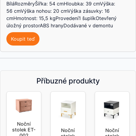
BíláRozměryŠířka: 54 cmHloubka: 39 cmVýška:
56 cmVýška nohou: 20 cmVýška zásuvky: 16
cmHmotnost: 15,5 kgProvedení1 šuplíkOtevřený
úložný prostorABS hranyDodávané v demontu
Koupit teď
Příbuzné produkty
Noční
stolek ET-
Noční
Noční
002