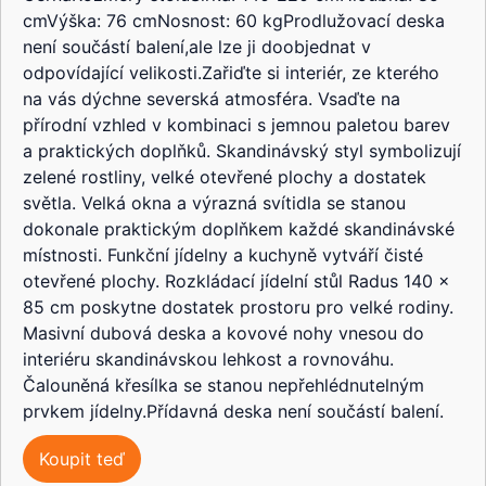
cmVýška: 76 cmNosnost: 60 kgProdlužovací deska
není součástí balení,ale lze ji doobjednat v
odpovídající velikosti.Zařiďte si interiér, ze kterého
na vás dýchne severská atmosféra. Vsaďte na
přírodní vzhled v kombinaci s jemnou paletou barev
a praktických doplňků. Skandinávský styl symbolizují
zelené rostliny, velké otevřené plochy a dostatek
světla. Velká okna a výrazná svítidla se stanou
dokonale praktickým doplňkem každé skandinávské
místnosti. Funkční jídelny a kuchyně vytváří čisté
otevřené plochy. Rozkládací jídelní stůl Radus 140 x
85 cm poskytne dostatek prostoru pro velké rodiny.
Masivní dubová deska a kovové nohy vnesou do
interiéru skandinávskou lehkost a rovnováhu.
Čalouněná křesílka se stanou nepřehlédnutelným
prvkem jídelny.Přídavná deska není součástí balení.
Koupit teď