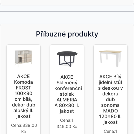
Příbuzné produkty
AKCE
AKCE Bílý
AKCE
Komoda
jídelní stůl
Skleněný
FROST
s deskou v
konferenční
100x90
dekoru
stolek
cm bílá,
dub
ALMERIA
dekor dub
sonoma
A 80x80 II.
alpský II.
MADO
jakost
jakost
120x80 II.
Cena:1
jakost
Cena:839,00
349,00 Kč
Cena:1
Kč